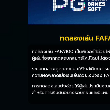
ทดลองเล่น FAFA1
ทดลองเล่น FAFA100 เป็นฟีเจอร์ที่ช่วยให้ผ
ผู้เล่นที่อยากทดสอบกลยุทธ์ใหม่โดยไม่ต้อง
ระบบทดลองถูกออกแบบให้ใกล้เคียงการเล่น
ความผิดพลาดเมื่อเริ่มเล่นด้วยเงินจริง F
การทดลองเล่นยังช่วยให้ผู้เล่นประเมินคุ
สำหรับการเริ่มต้นอย่างรอบคอบและมีแผน