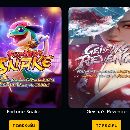
Fortune Snake
Geisha’s Revenge
ทดลองเล่น
ทดลองเล่น