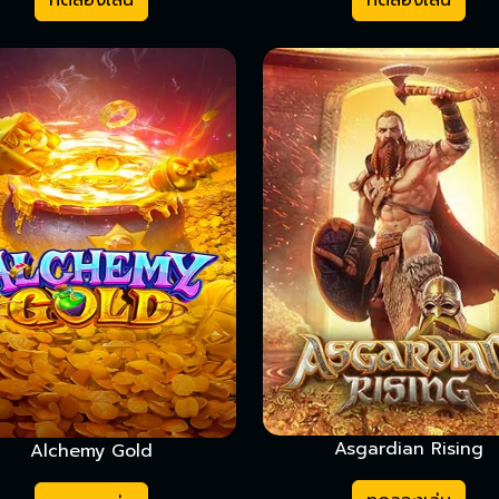
Asgardian Rising
Alchemy Gold