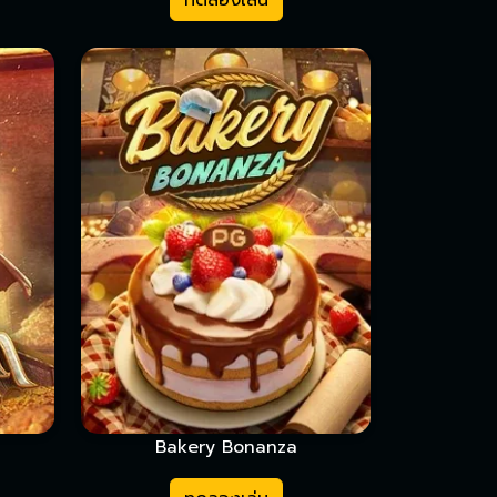
Bakery Bonanza