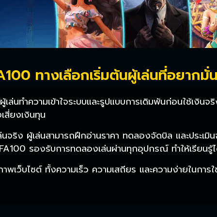
00 ทางเลือกเริ่มต้นผู้เล่นที่อยากมั่
ู้เล่นทำความเข้าใจระบบและรูปแบบการเดิมพันก่อนใช้เงินจริง
เสี่ยงเงินทุน
จริง ผู้เล่นสามารถฝึกอ่านราคา ทดลองจัดบิล และประเมิน
AFA100 รองรับการทดลองเล่นผ่านทุกอุปกรณ์ ทำให้เรียนรู้ได้
ณภาพเว็บไซต์ ทั้งความเร็ว ความเสถียร และความง่ายในการใ