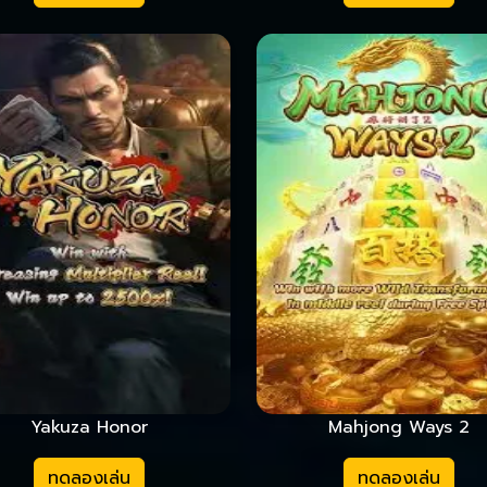
Yakuza Honor
Mahjong Ways 2
ทดลองเล่น
ทดลองเล่น