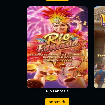
Rio Fantasia
ทดลองเล่น