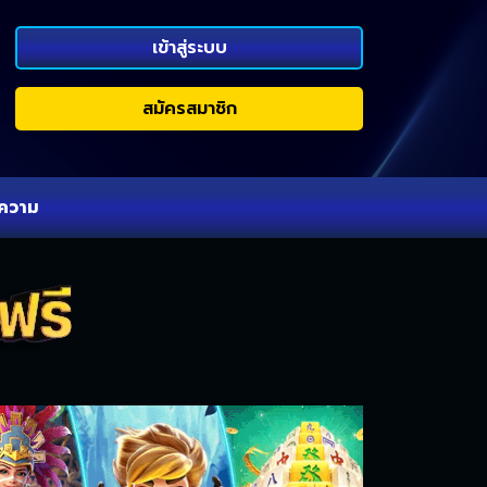
เข้าสู่ระบบ
สมัครสมาชิก
ความ