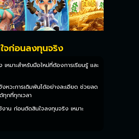
นใจก่อนลงทุนจริง
 เหมาะสำหรับมือใหม่ที่ต้องการเรียนรู้ และ
จังหวะการเดิมพันได้อย่างละเอียด ช่วยลด
ทุกที่ทุกเวลา
ช้งาน ก่อนตัดสินใจลงทุนจริง เหมาะ