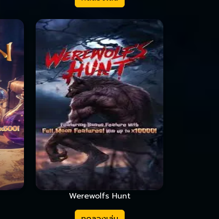
Werewolfs Hunt
ทดลองเล่น