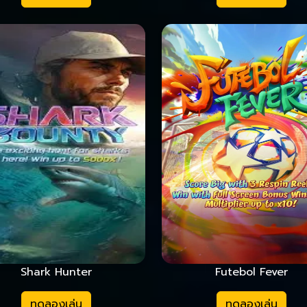
Shark Hunter
Futebol Fever
ทดลองเล่น
ทดลองเล่น