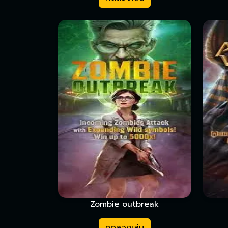
Zombie outbreak
ทดลองเล่น